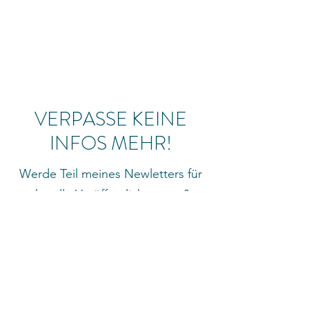
VERPASSE KEINE
INFOS MEHR!
Werde Teil meines Newletters für
aktuelle Veröffentlichungen &
besondere Einblicke in meine
Kunst!
Jetzt den Newsletter abonnieren >