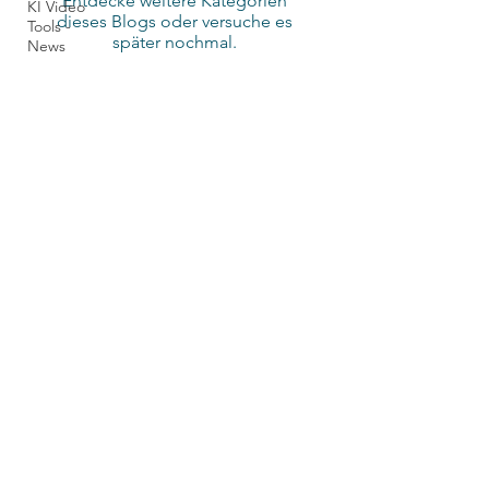
Entdecke weitere Kategorien
KI Video
dieses Blogs oder versuche es
Tools -
später nochmal.
News