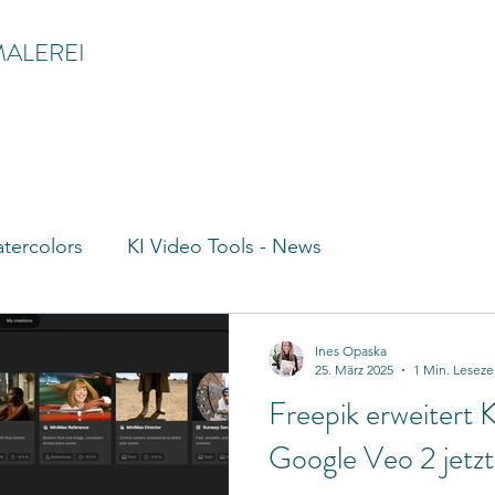
MALEREI
tercolors
KI Video Tools - News
Ines Opaska
25. März 2025
1 Min. Leseze
Freepik erweitert
Google Veo 2 jetzt