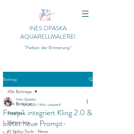
INES OPASKA
AQUARELLMALEREI
"Farben der Erinnerung"
Beitrag
Alle Beiträge
Ines Opaska
Alle Beiträge
21. Apr. 2025
1 Min. Lesezeit
Freepik integriert Kling 2.0 &
Brushes
bietet neue Prompt-
Watercolors
KI Video Tools - News