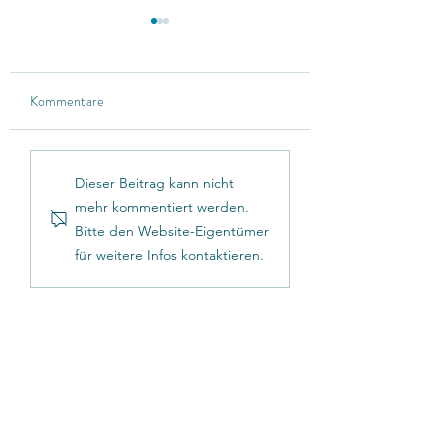
Kommentare
Hailuo integriert
Klings neue Funktio
Dieser Beitrag kann nicht
DeepSeek & erweitert
Multi-Elements:
mehr kommentiert werden.
Prompt-Presets
Flexibilität in der
Bitte den Website-Eigentümer
Videobearbeitung
für weitere Infos kontaktieren.