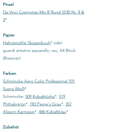
​Pinsel
Da Vinci Cosmotop Mix B Rund 5530 Nr. 8 &
3
*
Papier
Hahnemühle Skizzenbuch
* oder
guardi artistico aquarello, rau, A4 Block
(Boesner)
Farben
Schmincke Aero Color Professional 101
Supra Weiß
*
Schmincke:
509 Kobalttürkis
*,
519
Phthalogrün
*,
783 Payne's Grau
*,
357
Alizarin-Karmesin
*,
486 Kobaltblau
*​
Zubehör