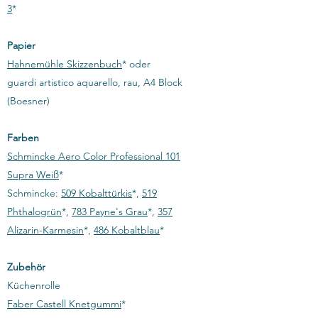
3
*
Papier
Hahnemühle Skizzenbuch
* oder
guardi artistico aquarello, rau, A4 Block
(Boesner)
Farben
Schmincke Aero Color Professional 101
Supra Weiß
*
Schmincke:
509 Kobalttürkis
*,
519
Phthalogrün
*,
783 Payne's Grau
*,
357
Alizarin-Karmesin
*,
486 Kobaltblau
*​
Zubehör
Küchenrolle
Faber Castell Knetgummi
*