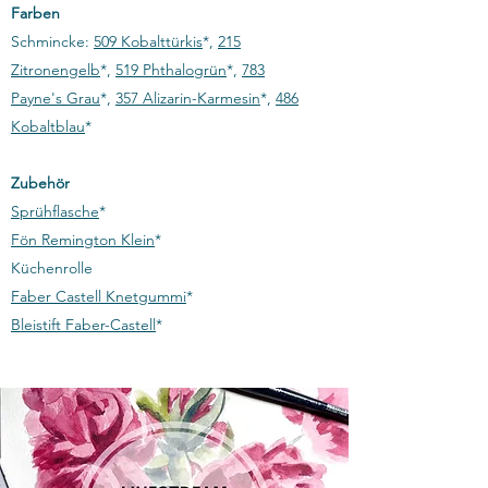
Farben
Schmincke:
509 Kobalttürkis
*,
215
Zitronengelb
*,
519 Phthalogrün
*,
783
Payne's Grau
*,
357 Alizarin-Karmesin
*,
486
Kobaltblau
*​
Zubehör
Sprühflasche
*
Fön Remington Klein
*
Küchenrolle
Faber Castell Knetgummi
*
Bleistift Faber-Castell
*​