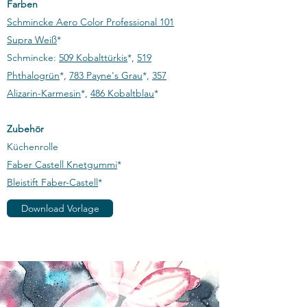
Farben
Schmincke Aero Color Professional 101
Supra Weiß
*
Schmincke:
509 Kobalttürkis
*,
519
Phthalogrün
*,
783 Payne's Grau
*,
357
Alizarin-Karmesin
*,
486 Kobaltblau
*​
Zubehör
Küchenrolle
Faber Castell Knetgummi
*
Bleistift Faber-Castell
*​
Download Vorlage