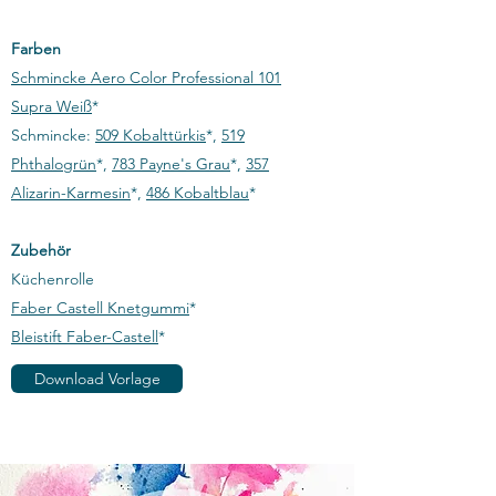
Farben
Schmincke Aero Color Professional 101
Supra Weiß
*
Schmincke:
509 Kobalttürkis
*,
519
Phthalogrün
*,
783 Payne's Grau
*,
357
Alizarin-Karmesin
*,
486 Kobaltblau
*​
Zubehör
Küchenrolle
Faber Castell Knetgummi
*
Bleistift Faber-Castell
*​
Download Vorlage