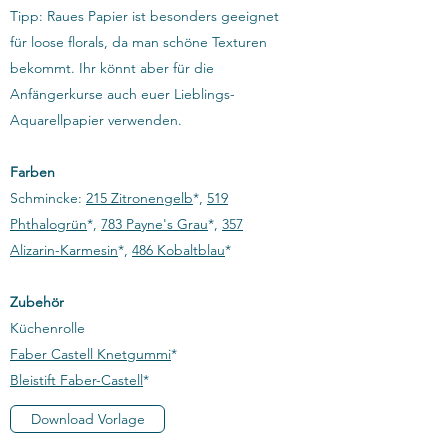
Tipp: Raues Papier ist besonders geeignet
für loose florals, da man schöne Texturen
bekommt. Ihr könnt aber für die
Anfängerkurse auch euer Lieblings-
Aquarellpapier verwenden.
Farben
Schmincke:
215 Zitronengelb
*,
519
Phthalogrün
*,
783 Payne's Grau
*,
357
Alizarin-Karmesin
*,
486 Kobaltblau
*​
Zubehör
Küchenrolle
Faber Castell Knetgummi
*
Bleistift Faber-Castell
*​
Download Vorlage