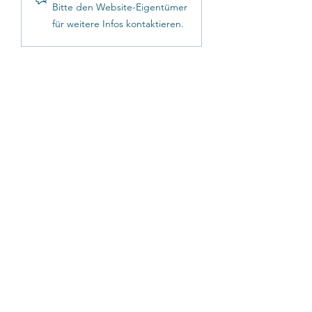
Prompt-Presets
Vorlagen
Bitte den Website-Eigentümer
für weitere Infos kontaktieren.