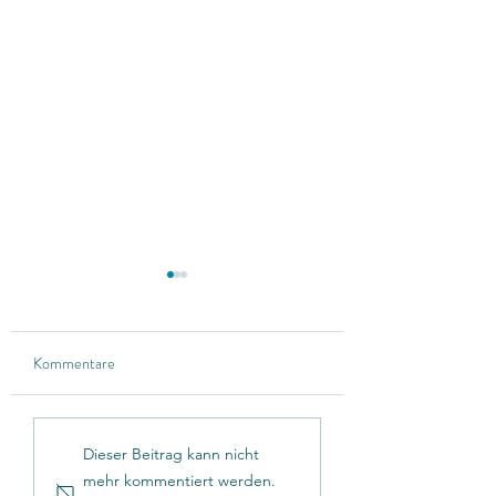
Kommentare
Hailuo integriert
Freepik integriert Kl
Dieser Beitrag kann nicht
DeepSeek & erweitert
& bietet neue Prom
mehr kommentiert werden.